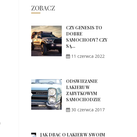
ZOBACZ
CZY GENESIS TO
DOBRE
SAMOCHODY? CZY
SĄ...
11 czerwca 2022
ODŚWIEŻANIE
LAKIERU W
ZABYTKOWYM
SAMOCHODZIE
30 czerwca 2017
a
JAK DBAĆ O LAKIER W SWOIM