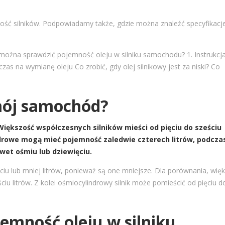
ość silników. Podpowiadamy także, gdzie można znaleźć specyfikacj
można sprawdzić pojemność oleju w silniku samochodu?
1. Instrukcj
 czas na wymianę oleju
Co zrobić, gdy olej silnikowy jest za niski?
Co
mój samochód?
iększość współczesnych silników mieści od pięciu do sześciu
indrowe mogą mieć pojemność zaledwie czterech litrów, podcza
wet ośmiu lub dziewięciu.
iu lub mniej litrów, ponieważ są one mniejsze. Dla porównania, wię
iu litrów. Z kolei ośmiocylindrowy silnik może pomieścić od pięciu d
emność oleju w silniku