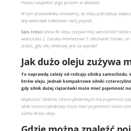
musisz uzupełnić jego poziom w układzie.
W tym przewodniku omówimy, ile oleju potrzebuje większ
aby właściwie traktować swój pojazd.
Spis treści
show
Ile oleju zużywa mój samochód?
Gdzie 
właściciela
2. Zasoby internetowe
3. Mechanik
Oznaki, że
zrobić, gdy olej silnikowy jest za wysoki?
Jak dużo oleju zużywa 
To naprawdę zależy od rodzaju silnika samochodu. W
litrów oleju. Jednak kompaktowe silniki czterocyl
gdy silnik dużej ciężarówki może mieć pojemność na
Większość silników czterocylindrowych ma pojemność pięc
silnik sześciocylindrowy może mieć pojemność około sześc
ośmiu litrów oleju.
Gdzie można znaleźć poj