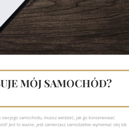
BUJE MÓJ SAMOCHÓD?
lnik swojego samochodu, musisz wiedzieć, jak go konserwować.
ód? Jest to ważne, jeśli zamierzasz samodzielnie wymieniać olej lub