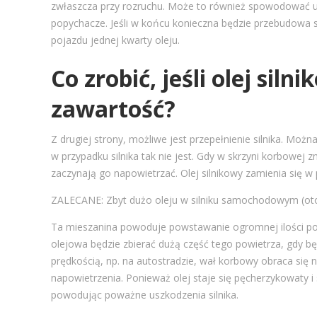
zwłaszcza przy rozruchu. Może to również spowodować usz
popychacze. Jeśli w końcu konieczna będzie przebudowa si
pojazdu jednej kwarty oleju.
Co zrobić, jeśli olej si
zawartość?
Z drugiej strony, możliwe jest przepełnienie silnika. Możn
w przypadku silnika tak nie jest. Gdy w skrzyni korbowej z
zaczynają go napowietrzać. Olej silnikowy zamienia się w 
ZALECANE: Zbyt dużo oleju w silniku samochodowym (oto,
Ta mieszanina powoduje powstawanie ogromnej ilości pow
olejowa będzie zbierać dużą część tego powietrza, gdy b
prędkością, np. na autostradzie, wał korbowy obraca się
napowietrzenia. Ponieważ olej staje się pęcherzykowaty i
powodując poważne uszkodzenia silnika.