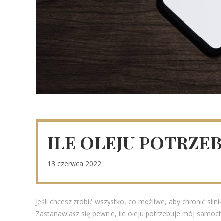
ILE OLEJU POTRZE
13 czerwca 2022
Jeśli chcesz zrobić wszystko, co możliwe, aby chronić si
Zastanawiasz się pewnie, ile oleju potrzebuje mój samoch