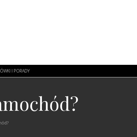
ÓWKI I PORADY
 samochód?
hód?