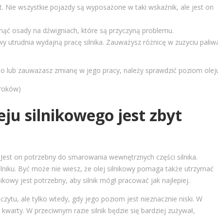
yt. Nie wszystkie pojazdy są wyposażone w taki wskaźnik, ale jest on
nąć osady na dźwigniach, które są przyczyną problemu.
wy utrudnia wydajną pracę silnika. Zauważysz różnicę w zużyciu paliw
o lub zauważasz zmianę w jego pracy, należy sprawdzić poziom olej
kroków)
eju silnikowego jest zbyt
 Jest on potrzebny do smarowania wewnętrznych części silnika.
lniku. Być może nie wiesz, że olej silnikowy pomaga także utrzymać
ikowy jest potrzebny, aby silnik mógł pracować jak najlepiej.
zytu, ale tylko wtedy, gdy jego poziom jest nieznacznie niski. W
warty. W przeciwnym razie silnik będzie się bardziej zużywał,