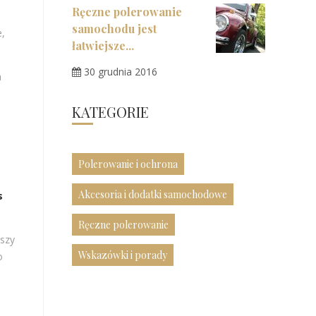
Ręczne polerowanie
samochodu jest
e,
łatwiejsze...
30 grudnia 2016
a
KATEGORIE
Polerowanie i ochrona
Akcesoria i dodatki samochodowe
s
Ręczne polerowanie
kszy
Wskazówki i porady
o