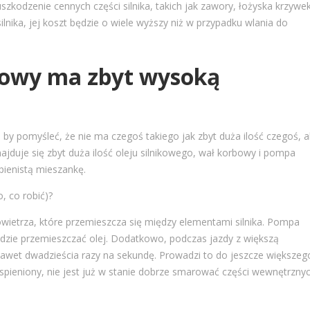
kodzenie cennych części silnika, takich jak zawory, łożyska krzywek
lnika, jej koszt będzie o wiele wyższy niż w przypadku wlania do
lnikowy ma zbyt wysoką
a by pomyśleć, że nie ma czegoś takiego jak zbyt duża ilość czegoś, a
najduje się zbyt duża ilość oleju silnikowego, wał korbowy i pompa
pienistą mieszankę.
 co robić)?
ietrza, które przemieszcza się między elementami silnika. Pompa
ędzie przemieszczać olej. Dodatkowo, podczas jazdy z większą
 nawet dwadzieścia razy na sekundę. Prowadzi to do jeszcze większeg
 spieniony, nie jest już w stanie dobrze smarować części wewnętrznyc