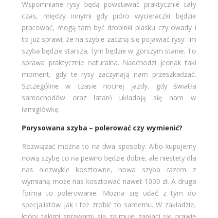
Wspomniane rysy będą powstawać praktycznie cały
czas, między innymi gdy pióro wycieraczki będzie
pracować, mogą tam być drobinki piasku czy owady i
to już sprawi, że na szybie zaczną się pojawiać rysy. Im
szyba będzie starsza, tym będzie w gorszym stanie. To
sprawa praktycznie naturalna. Nadchodzi jednak taki
moment, gdy te rysy zaczynają nam przeszkadzać.
Szczególnie w czasie nocnej jazdy, gdy światła
samochodów oraz latarń układają się nam w
łamigłówkę.
Porysowana szyba – polerować czy wymienić?
Rozwiązać można to na dwa sposoby. Albo kupujemy
nową szybę co na pewno będzie dobre, ale niestety dla
nas niezwykle kosztowne, nowa szyba razem z
wymianą może nas kosztować nawet 1000 zł. A druga
forma to polerowanie. Można się udać z tym do
specjalistów jak i też zrobić to samemu. W zakładzie,
który takimi sprawami się zajmuje zapłaci się prawie